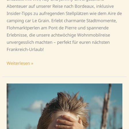
Abenteuer auf unserer Reise nach Bordeaux, inklusive
Insider-Tipps zu aufregenden Stellplätzen wie dem Aire de
camping car Le Grain. Erlebt charmante Stadtmomente,
Flohmarktperlen am Pont de Pierre und spannende
Erlebnisse, die unsere achtwöchige Wohnmobilreise
unvergesslich machten – perfekt für euren nächsten
Frankreich-Urlaub!
Weiterlesen »
„Ich
habe
noch
Sand
in
den