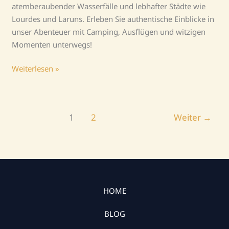
atemberaubender Wasserfälle und lebhafter Städte wie
Lourdes und Laruns. Erleben Sie authentische Einblicke in
unser Abenteuer mit Camping, Ausflügen und witzigen
Momenten unterwegs!
Weiterlesen »
1
2
Weiter
→
HOME
BLOG