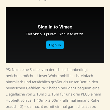
PS: Noch eine Sache, von der ich euch unbedingt
berichten möchte. Unser Wohnmobilbett ist einfach
himmlisch und tatsächlich größer als unser Bett in den
heimischen Gefilden. Wir haben hier ganz bequem eine
Liegefläche von 2,10m x 2,15m für uns drei PLUS einem
Hubbett von ca. 1,40m x 2,00m (falls mal jemand Ruhe
brauch :D) – da macht es mit einmal gar nichts aus zu